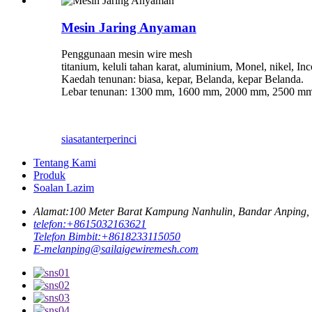
Mesin Jaring Anyaman
Penggunaan mesin wire mesh
titanium, keluli tahan karat, aluminium, Monel, nikel, Inco
Kaedah tenunan: biasa, kepar, Belanda, kepar Belanda.
Lebar tenunan: 1300 mm, 1600 mm, 2000 mm, 2500 m
siasatan
terperinci
Tentang Kami
Produk
Soalan Lazim
Alamat:
100 Meter Barat Kampung Nanhulin, Bandar Anping, 
telefon:
+8615032163621
Telefon Bimbit:
+8618233115050
E-mel
anping@sailaigewiremesh.com