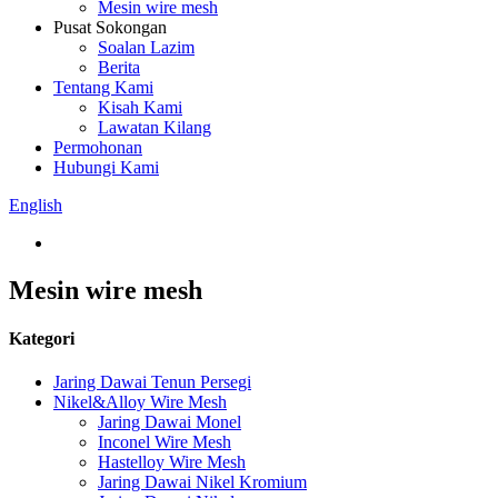
Mesin wire mesh
Pusat Sokongan
Soalan Lazim
Berita
Tentang Kami
Kisah Kami
Lawatan Kilang
Permohonan
Hubungi Kami
English
Mesin wire mesh
Kategori
Jaring Dawai Tenun Persegi
Nikel&Alloy Wire Mesh
Jaring Dawai Monel
Inconel Wire Mesh
Hastelloy Wire Mesh
Jaring Dawai Nikel Kromium