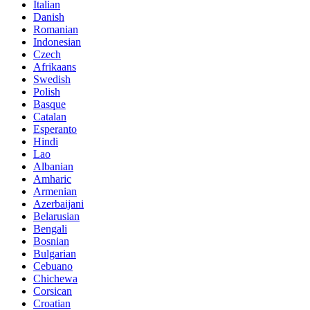
Italian
Danish
Romanian
Indonesian
Czech
Afrikaans
Swedish
Polish
Basque
Catalan
Esperanto
Hindi
Lao
Albanian
Amharic
Armenian
Azerbaijani
Belarusian
Bengali
Bosnian
Bulgarian
Cebuano
Chichewa
Corsican
Croatian