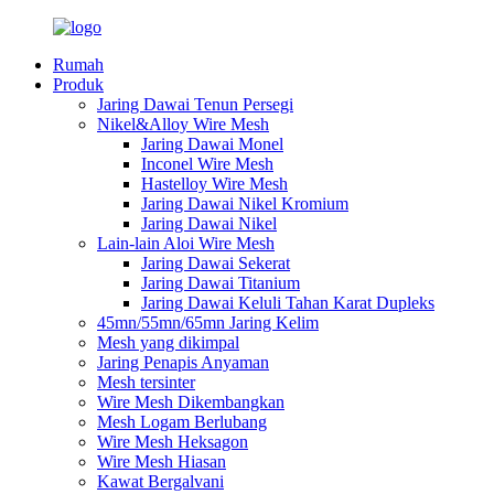
Rumah
Produk
Jaring Dawai Tenun Persegi
Nikel&Alloy Wire Mesh
Jaring Dawai Monel
Inconel Wire Mesh
Hastelloy Wire Mesh
Jaring Dawai Nikel Kromium
Jaring Dawai Nikel
Lain-lain Aloi Wire Mesh
Jaring Dawai Sekerat
Jaring Dawai Titanium
Jaring Dawai Keluli Tahan Karat Dupleks
45mn/55mn/65mn Jaring Kelim
Mesh yang dikimpal
Jaring Penapis Anyaman
Mesh tersinter
Wire Mesh Dikembangkan
Mesh Logam Berlubang
Wire Mesh Heksagon
Wire Mesh Hiasan
Kawat Bergalvani