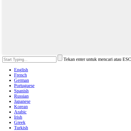
Tekan enter untuk mencari atau ES
English
French
German
Portuguese
Spanish
Russian
Japanese
Korean
Arabic
Irish
Greek
Turkish