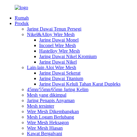
Rumah
Produk
Jaring Dawai Tenun Persegi
Nikel&Alloy Wire Mesh
Jaring Dawai Monel
Inconel Wire Mesh
Hastelloy Wire Mesh
Jaring Dawai Nikel Kromium
Jaring Dawai Nikel
Lain-lain Aloi Wire Mesh
Jaring Dawai Sekerat
Jaring Dawai Titanium
Jaring Dawai Keluli Tahan Karat Dupleks
45mn/55mn/65mn Jaring Kelim
Mesh yang dikimpal
Jaring Penapis Anyaman
Mesh tersinter
Wire Mesh Dikembangkan
Mesh Logam Berlubang
Wire Mesh Heksagon
Wire Mesh Hiasan
Kawat Bergalvani