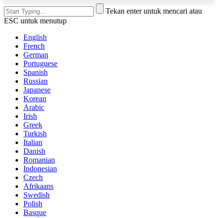
Tekan enter untuk mencari atau
ESC untuk menutup
English
French
German
Portuguese
Spanish
Russian
Japanese
Korean
Arabic
Irish
Greek
Turkish
Italian
Danish
Romanian
Indonesian
Czech
Afrikaans
Swedish
Polish
Basque