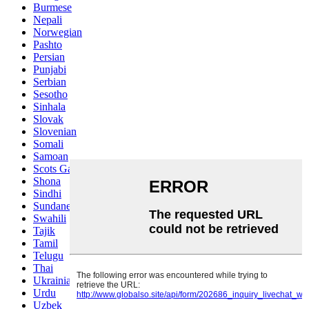
Burmese
Nepali
Norwegian
Pashto
Persian
Punjabi
Serbian
Sesotho
Sinhala
Slovak
Slovenian
Somali
Samoan
Scots Gaelic
Shona
Sindhi
Sundanese
Swahili
Tajik
Tamil
Telugu
Thai
Ukrainian
Urdu
Uzbek