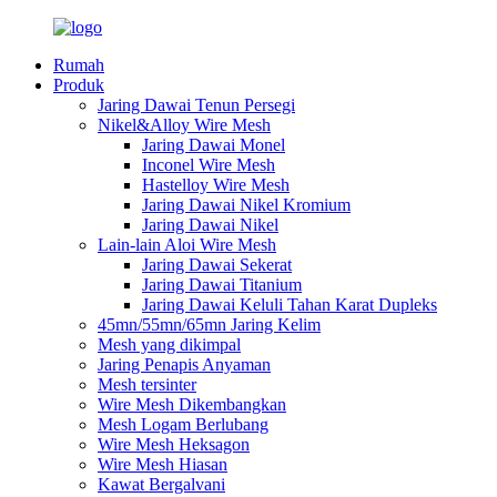
Rumah
Produk
Jaring Dawai Tenun Persegi
Nikel&Alloy Wire Mesh
Jaring Dawai Monel
Inconel Wire Mesh
Hastelloy Wire Mesh
Jaring Dawai Nikel Kromium
Jaring Dawai Nikel
Lain-lain Aloi Wire Mesh
Jaring Dawai Sekerat
Jaring Dawai Titanium
Jaring Dawai Keluli Tahan Karat Dupleks
45mn/55mn/65mn Jaring Kelim
Mesh yang dikimpal
Jaring Penapis Anyaman
Mesh tersinter
Wire Mesh Dikembangkan
Mesh Logam Berlubang
Wire Mesh Heksagon
Wire Mesh Hiasan
Kawat Bergalvani