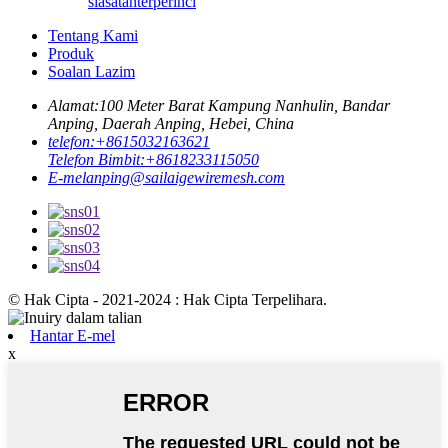
siasatan
terperinci
Tentang Kami
Produk
Soalan Lazim
Alamat:
100 Meter Barat Kampung Nanhulin, Bandar
Anping, Daerah Anping, Hebei, China
telefon:
+8615032163621
Telefon Bimbit:
+8618233115050
E-mel
anping@sailaigewiremesh.com
© Hak Cipta - 2021-2024 : Hak Cipta Terpelihara.
Hantar E-mel
x