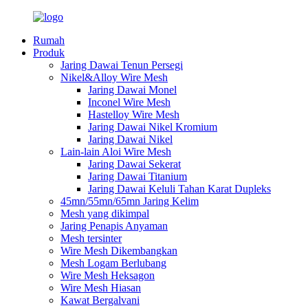
Rumah
Produk
Jaring Dawai Tenun Persegi
Nikel&Alloy Wire Mesh
Jaring Dawai Monel
Inconel Wire Mesh
Hastelloy Wire Mesh
Jaring Dawai Nikel Kromium
Jaring Dawai Nikel
Lain-lain Aloi Wire Mesh
Jaring Dawai Sekerat
Jaring Dawai Titanium
Jaring Dawai Keluli Tahan Karat Dupleks
45mn/55mn/65mn Jaring Kelim
Mesh yang dikimpal
Jaring Penapis Anyaman
Mesh tersinter
Wire Mesh Dikembangkan
Mesh Logam Berlubang
Wire Mesh Heksagon
Wire Mesh Hiasan
Kawat Bergalvani